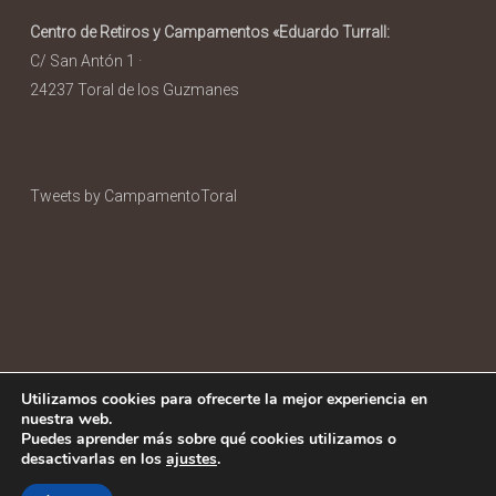
Centro de Retiros y Campamentos «Eduardo Turrall:
C/ San Antón 1 ·
24237 Toral de los Guzmanes
Tweets by CampamentoToral
Utilizamos cookies para ofrecerte la mejor experiencia en
nuestra web.
Puedes aprender más sobre qué cookies utilizamos o
Aviso legal
|
Política de Privacidad
|
Política de Cookies
desactivarlas en los
ajustes
.