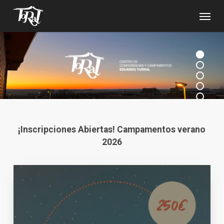
Skip
Menu
to
main
content
¡Inscripciones Abiertas! Campamentos verano
2026
Niños