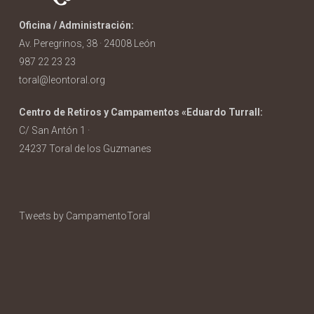
Oficina / Administración:
Av. Peregrinos, 38 · 24008 León
987 22 23 23
toral@leontoral.org
Centro de Retiros y Campamentos «Eduardo Turrall:
C/ San Antón 1 ·
24237 Toral de los Guzmanes
Tweets by CampamentoToral